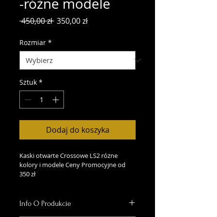
-różne modele
Regularna
Cena
 450,00 zł 
350,00 zł
cena
Rabatowa
Rozmiar
*
Sztuk
*
Dodaj do koszyka
Kaski otwarte Crossowe LS2 różne 
kolory i modele Ceny Promocyjne od 
350 zł
Info O Produkcie