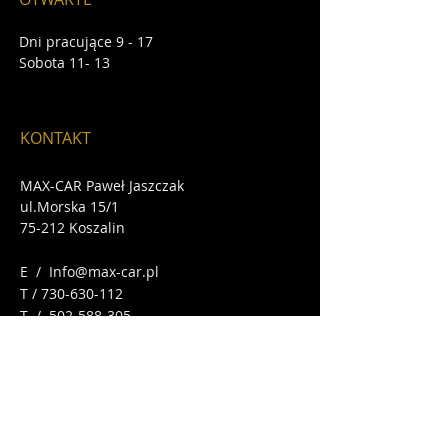
Dni pracujące
9 - 17
Sobota
11- 13
KONTAKT
MAX-CAR Paweł Jaszczak
ul.Morska 15/1
75-212 Koszalin
E /
Info@max-car.pl
T /
730-630-112
​T /
502-588-305
ZNAJDŹ NAS
Wjazd Brama między Adamaszkiem i
STOISŁAWIEM
- na przeciwko Kauflanda